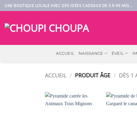
Passer
UNE BOUTIQUE LOCALE AVEC DES IDÉES CADEAUX DE 0 À 99 ANS ..
au
contenu
ACCUEIL
NAISSANCE
ÉVEIL
I
ACCUEIL
/
PRODUIT ÂGE
/
DÈS 1 
AJOUTER
À LA
LISTE DE
SOUHAITS