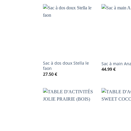
AJOUTER
À LA
LISTE DE
SOUHAITS
Sac à dos doux Stella le
Sac à main Ana
faon
44.99
€
27.50
€
AJOUTER
À LA
LISTE DE
SOUHAITS