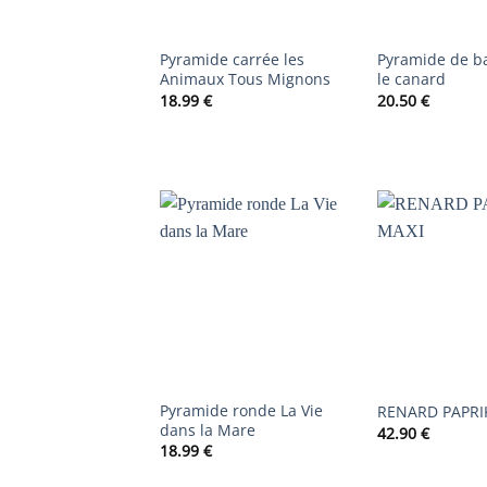
Pyramide carrée les
Pyramide de b
Animaux Tous Mignons
le canard
18.99
€
20.50
€
AJOUTER
À LA
LISTE DE
SOUHAITS
Pyramide ronde La Vie
RENARD PAPRI
dans la Mare
42.90
€
18.99
€