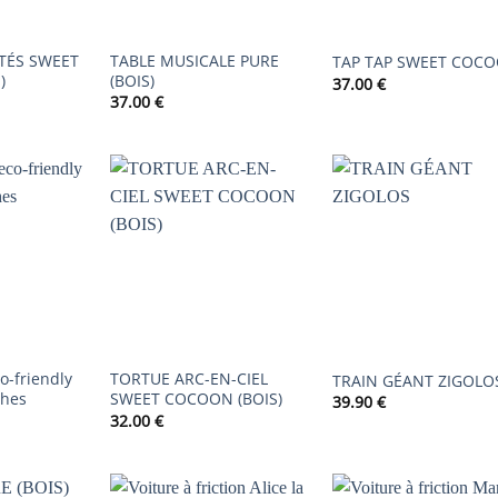
ITÉS SWEET
TABLE MUSICALE PURE
TAP TAP SWEET COC
)
(BOIS)
37.00
€
37.00
€
AJOUTER
AJOUTER
AJOUTER
À LA
À LA
À LA
LISTE DE
LISTE DE
LISTE DE
SOUHAITS
SOUHAITS
SOUHAIT
co-friendly
TORTUE ARC-EN-CIEL
TRAIN GÉANT ZIGOLO
ches
SWEET COCOON (BOIS)
39.90
€
32.00
€