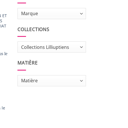
 ET
ES
IAT
COLLECTIONS
MATIÈRE
S
 le