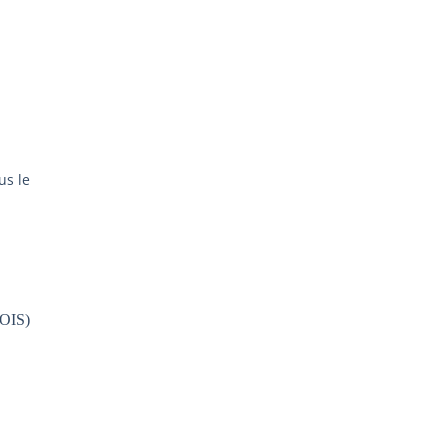
S
us le
S