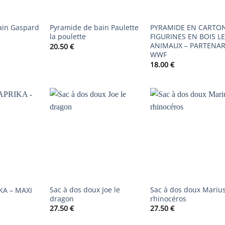
ain Gaspard
Pyramide de bain Paulette
PYRAMIDE EN CARTON
la poulette
FIGURINES EN BOIS L
ANIMAUX – PARTENAR
20.50
€
WWF
18.00
€
AJOUTER
AJOUTER
AJOUTER
À LA
À LA
À LA
LISTE DE
LISTE DE
LISTE DE
SOUHAITS
SOUHAITS
SOUHAIT
Sac à dos doux Joe le
Sac à dos doux Marius
KA – MAXI
dragon
rhinocéros
27.50
€
27.50
€