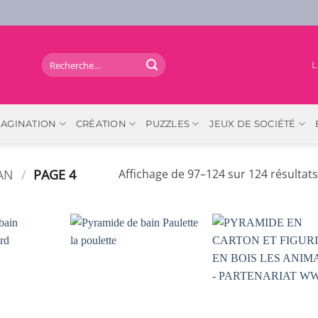
Recherche
L
pour :
MAGINATION
CRÉATION
PUZZLES
JEUX DE SOCIÉTÉ
AN
/
PAGE 4
Affichage de 97–124 sur 124 résultats
AJOUTER
AJOUTER
AJOUTER
À LA
À LA
À LA
LISTE DE
LISTE DE
LISTE DE
SOUHAITS
SOUHAITS
SOUHAIT