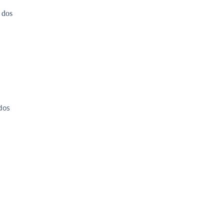
S
dos
S