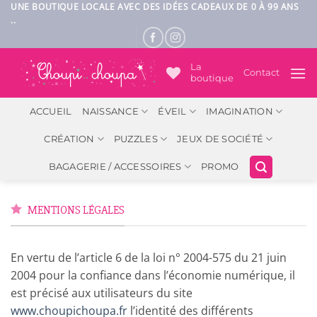
Passer
UNE BOUTIQUE LOCALE AVEC DES IDÉES CADEAUX DE 0 À 99 ANS
..
au
contenu
La
Contact
boutique
ACCUEIL
NAISSANCE
ÉVEIL
IMAGINATION
CRÉATION
PUZZLES
JEUX DE SOCIÉTÉ
BAGAGERIE / ACCESSOIRES
PROMO
MENTIONS LÉGALES
En vertu de l’article 6 de la loi n° 2004-575 du 21 juin
2004 pour la confiance dans l’économie numérique, il
est précisé aux utilisateurs du site
www.choupichoupa.fr
l’identité des différents