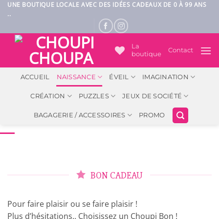
Passer
UNE BOUTIQUE LOCALE AVEC DES IDÉES CADEAUX DE 0 À 99 ANS
..
au
contenu
La
Contact
boutique
ACCUEIL
NAISSANCE
ÉVEIL
IMAGINATION
CRÉATION
PUZZLES
JEUX DE SOCIÉTÉ
BAGAGERIE / ACCESSOIRES
PROMO
BON CADEAU
Pour faire plaisir ou se faire plaisir !
Plus d’hésitations.. Choisissez un Choupi Bon !