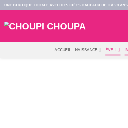
Passer
UNE BOUTIQUE LOCALE AVEC DES IDÉES CADEAUX DE 0 À 99 ANS 
au
contenu
ACCUEIL
NAISSANCE
ÉVEIL
I