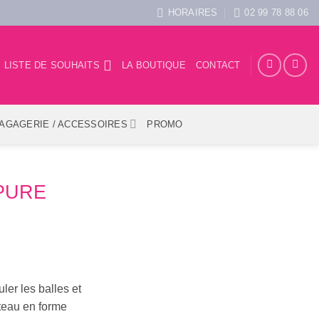
HORAIRES
02 99 78 88 06
LISTE DE SOUHAITS
LA BOUTIQUE
CONTACT
AGAGERIE / ACCESSOIRES
PROMO
 PURE
ler les balles et
rteau en forme