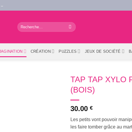
..
Recherche
pour :
MAGINATION
CRÉATION
PUZZLES
JEUX DE SOCIÉTÉ
B
TAP TAP XYLO
(BOIS)
30.00
€
Les petits vont pouvoir manipu
les faire tomber grâce au ma