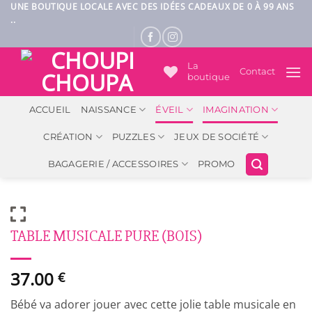
Passer
UNE BOUTIQUE LOCALE AVEC DES IDÉES CADEAUX DE 0 À 99 ANS
..
au
contenu
La
Contact
boutique
ACCUEIL
NAISSANCE
ÉVEIL
IMAGINATION
CRÉATION
PUZZLES
JEUX DE SOCIÉTÉ
BAGAGERIE / ACCESSOIRES
PROMO
TABLE MUSICALE PURE (BOIS)
37.00
€
Bébé va adorer jouer avec cette jolie table musicale en