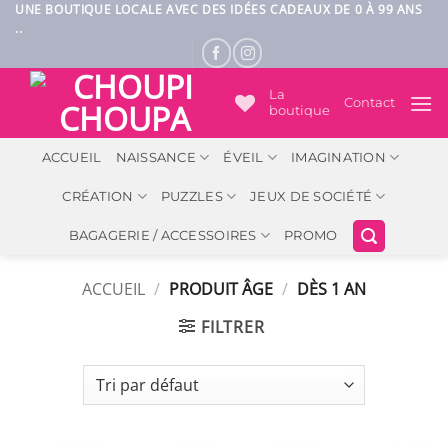
Passer
UNE BOUTIQUE LOCALE AVEC DES IDÉES CADEAUX DE 0 À 99 ANS
..
au
contenu
La
Contact
boutique
ACCUEIL
NAISSANCE
ÉVEIL
IMAGINATION
CRÉATION
PUZZLES
JEUX DE SOCIÉTÉ
BAGAGERIE / ACCESSOIRES
PROMO
ACCUEIL
/
PRODUIT ÂGE
/
DÈS 1 AN
FILTRER