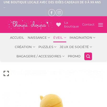
Passer
UNE BOUTIQUE LOCALE AVEC DES IDÉES CADEAUX DE 0 À 99 ANS
..
au
contenu
La
Contact
boutique
ACCUEIL
NAISSANCE
ÉVEIL
IMAGINATION
CRÉATION
PUZZLES
JEUX DE SOCIÉTÉ
BAGAGERIE / ACCESSOIRES
PROMO