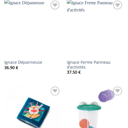
AJOUTER
AJOUTER
À LA
À LA
LISTE DE
LISTE DE
SOUHAITS
SOUHAITS
Ignace Ferme Panneau
Ignace Dépanneuse
d’activités
36.90
€
37.50
€
AJOUTER
AJOUTER
À LA
À LA
LISTE DE
LISTE DE
SOUHAITS
SOUHAITS