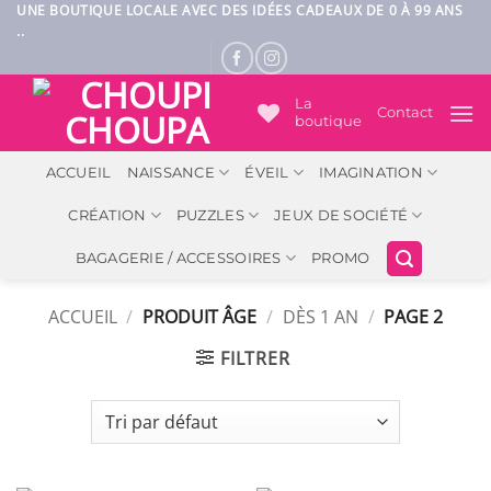
Passer
UNE BOUTIQUE LOCALE AVEC DES IDÉES CADEAUX DE 0 À 99 ANS
..
au
contenu
La
Contact
boutique
ACCUEIL
NAISSANCE
ÉVEIL
IMAGINATION
CRÉATION
PUZZLES
JEUX DE SOCIÉTÉ
BAGAGERIE / ACCESSOIRES
PROMO
ACCUEIL
/
PRODUIT ÂGE
/
DÈS 1 AN
/
PAGE 2
FILTRER