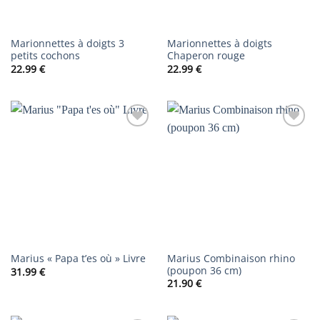
Marionnettes à doigts 3
Marionnettes à doigts
petits cochons
Chaperon rouge
22.99
€
22.99
€
AJOUTER
AJOUTER
À LA
À LA
LISTE DE
LISTE DE
SOUHAITS
SOUHAITS
Marius Combinaison rhino
Marius « Papa t’es où » Livre
(poupon 36 cm)
31.99
€
21.90
€