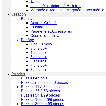
Janod
Lunii – Ma fabrique à Histoires
Morphée et Mon petit Morphée – Box méditat
Création
Par style
Coffrets Créatifs
Cuisine
Papeterie et Accessoires
Cosmétique Enfant
Par âge
+ de 18 mois
3 ans et +
4 ans et +
5 ans et +
6 ans et +
7 ans et +
8 ans et +
Puzzles
Puzzles en bois
Puzzles moins de 10 pièces
Puzzles 11 à 35 pièces
Puzzles 36 à 53 pièces
Puzzles 54 à 99 pièces
Puzzles 100 à 299 pièces
Puzzles 300 à 499 pièces