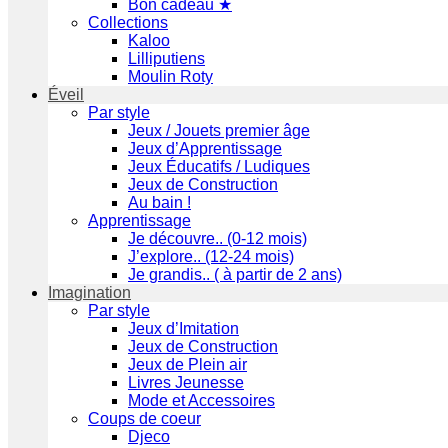
Bon cadeau ★
Collections
Kaloo
Lilliputiens
Moulin Roty
Éveil
Par style
Jeux / Jouets premier âge
Jeux d’Apprentissage
Jeux Éducatifs / Ludiques
Jeux de Construction
Au bain !
Apprentissage
Je découvre.. (0-12 mois)
J’explore.. (12-24 mois)
Je grandis.. ( à partir de 2 ans)
Imagination
Par style
Jeux d’Imitation
Jeux de Construction
Jeux de Plein air
Livres Jeunesse
Mode et Accessoires
Coups de coeur
Djeco