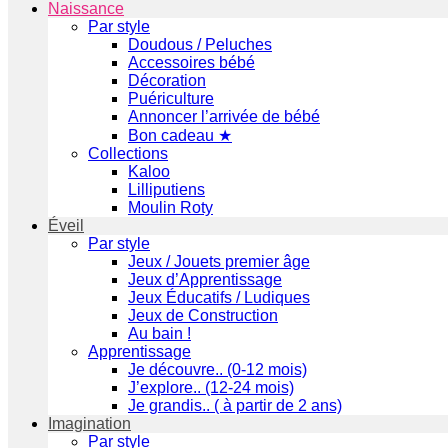
Naissance
Par style
Doudous / Peluches
Accessoires bébé
Décoration
Puériculture
Annoncer l’arrivée de bébé
Bon cadeau ★
Collections
Kaloo
Lilliputiens
Moulin Roty
Éveil
Par style
Jeux / Jouets premier âge
Jeux d’Apprentissage
Jeux Éducatifs / Ludiques
Jeux de Construction
Au bain !
Apprentissage
Je découvre.. (0-12 mois)
J’explore.. (12-24 mois)
Je grandis.. ( à partir de 2 ans)
Imagination
Par style