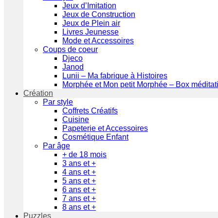
Jeux d’Imitation
Jeux de Construction
Jeux de Plein air
Livres Jeunesse
Mode et Accessoires
Coups de coeur
Djeco
Janod
Lunii – Ma fabrique à Histoires
Morphée et Mon petit Morphée – Box méditat
Création
Par style
Coffrets Créatifs
Cuisine
Papeterie et Accessoires
Cosmétique Enfant
Par âge
+ de 18 mois
3 ans et +
4 ans et +
5 ans et +
6 ans et +
7 ans et +
8 ans et +
Puzzles