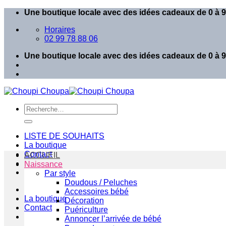
Passer
Une boutique locale avec des idées cadeaux de 0 à 99
au
Horaires
contenu
02 99 78 88 06
Une boutique locale avec des idées cadeaux de 0 à 99
Recherche
pour :
LISTE DE SOUHAITS
La boutique
Contact
ACCUEIL
Naissance
Par style
Doudous / Peluches
Accessoires bébé
La boutique
Décoration
Contact
Puériculture
Annoncer l’arrivée de bébé