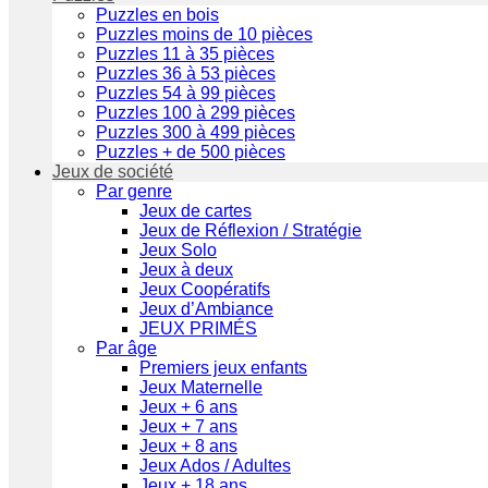
Puzzles en bois
Puzzles moins de 10 pièces
Puzzles 11 à 35 pièces
Puzzles 36 à 53 pièces
Puzzles 54 à 99 pièces
Puzzles 100 à 299 pièces
Puzzles 300 à 499 pièces
Puzzles + de 500 pièces
Jeux de société
Par genre
Jeux de cartes
Jeux de Réflexion / Stratégie
Jeux Solo
Jeux à deux
Jeux Coopératifs
Jeux d’Ambiance
JEUX PRIMÉS
Par âge
Premiers jeux enfants
Jeux Maternelle
Jeux + 6 ans
Jeux + 7 ans
Jeux + 8 ans
Jeux Ados / Adultes
Jeux + 18 ans