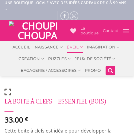
Passer
UNE BOUTIQUE LOCALE AVEC DES IDÉES CADEAUX DE 0 À 99 ANS
..
au
contenu
La
Contact
boutique
ACCUEIL
NAISSANCE
ÉVEIL
IMAGINATION
CRÉATION
PUZZLES
JEUX DE SOCIÉTÉ
BAGAGERIE / ACCESSOIRES
PROMO
LA BOITE À CLEFS – ESSENTIEL (BOIS)
33.00
€
Cette boite à clefs est idéale pour développer la