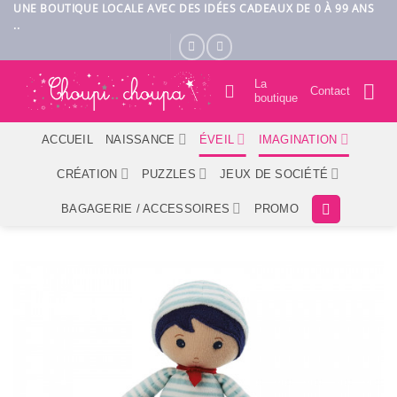
Passer
UNE BOUTIQUE LOCALE AVEC DES IDÉES CADEAUX DE 0 À 99 ANS
..
au
contenu
La
Contact
boutique
ACCUEIL
NAISSANCE
ÉVEIL
IMAGINATION
CRÉATION
PUZZLES
JEUX DE SOCIÉTÉ
BAGAGERIE / ACCESSOIRES
PROMO