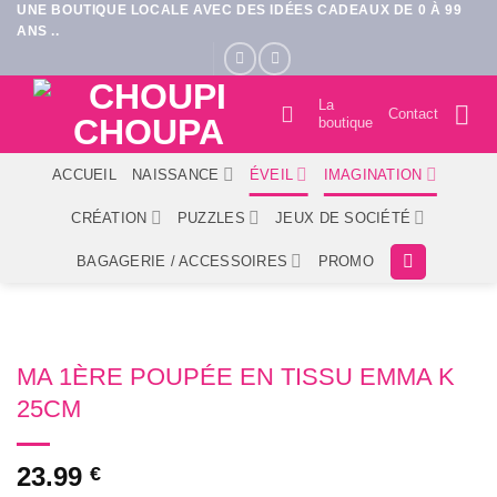
UNE BOUTIQUE LOCALE AVEC DES IDÉES CADEAUX DE 0 À 99
Passer
ANS ..
au
contenu
La
Contact
boutique
ACCUEIL
NAISSANCE
ÉVEIL
IMAGINATION
CRÉATION
PUZZLES
JEUX DE SOCIÉTÉ
BAGAGERIE / ACCESSOIRES
PROMO
MA 1ÈRE POUPÉE EN TISSU EMMA K
25CM
23.99
€