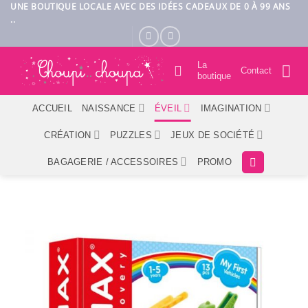
Passer
UNE BOUTIQUE LOCALE AVEC DES IDÉES CADEAUX DE 0 À 99 ANS
..
au
contenu
La
Contact
boutique
ACCUEIL
NAISSANCE
ÉVEIL
IMAGINATION
CRÉATION
PUZZLES
JEUX DE SOCIÉTÉ
BAGAGERIE / ACCESSOIRES
PROMO