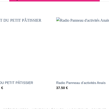
AJOUTER
AJOUTER
À LA
À LA
LISTE DE
LISTE DE
SOUHAITS
SOUHAIT
DU PETIT PÂTISSIER
Radio Panneau d’activités Anaïs
0
€
37.50
€