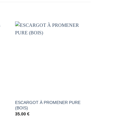
AJOUTER
À LA
LISTE DE
S
SOUHAITS
ESCARGOT À PROMENER PURE
PAPILLON DES FO
(BOIS)
COCOON (BOIS)
35.00
€
28.00
€