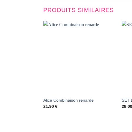
PRODUITS SIMILAIRES
AJOUTER
À LA
LISTE DE
SOUHAITS
Alice Combinaison renarde
SET 
21.90
€
28.0