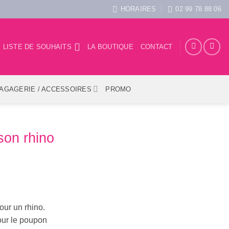
HORAIRES
02 99 78 88 06
LISTE DE SOUHAITS
LA BOUTIQUE
CONTACT
AGAGERIE / ACCESSOIRES
PROMO
son rhino
our un rhino.
our le poupon