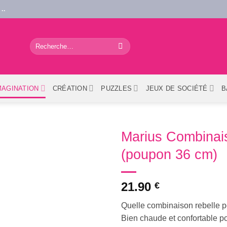
..
Recherche
pour :
MAGINATION
CRÉATION
PUZZLES
JEUX DE SOCIÉTÉ
B
Marius Combinai
(poupon 36 cm)
21.90
€
Quelle combinaison rebelle p
Bien chaude et confortable p