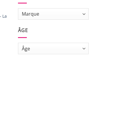
– La
ÂGE
S