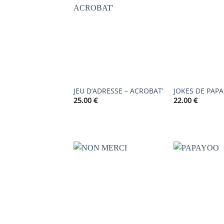
AJOUTER
À LA
LISTE DE
SOUHAITS
JEU D’ADRESSE – ACROBAT’
JOKES DE PAPA
25.00
€
22.00
€
AJOUTER
À LA
LISTE DE
SOUHAITS