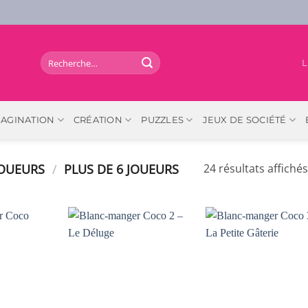
Recherche
L
pour :
MAGINATION
CRÉATION
PUZZLES
JEUX DE SOCIÉTÉ
JOUEURS
/
PLUS DE 6 JOUEURS
24 résultats affichés
AJOUTER
AJOUTER
AJOUTER
À LA
À LA
À LA
LISTE DE
LISTE DE
LISTE DE
SOUHAITS
SOUHAITS
SOUHAIT