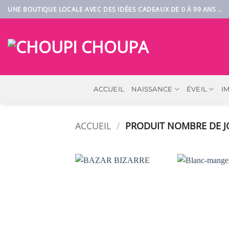
Passer
UNE BOUTIQUE LOCALE AVEC DES IDÉES CADEAUX DE 0 À 99 ANS ..
au
contenu
ACCUEIL
NAISSANCE
ÉVEIL
I
ACCUEIL
/
PRODUIT NOMBRE DE 
AJOUTER
À LA
LISTE DE
SOUHAITS