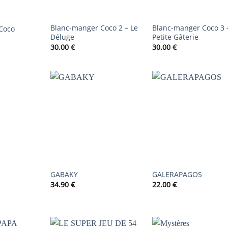
Blanc-manger Coco 2 – Le
Blanc-manger Coco 3 
Coco
Déluge
Petite Gâterie
30.00
€
30.00
€
AJOUTER
AJOUTER
AJOUTER
À LA
À LA
À LA
LISTE DE
LISTE DE
LISTE DE
SOUHAITS
SOUHAITS
SOUHAIT
GABAKY
GALERAPAGOS
34.90
€
22.00
€