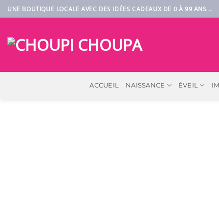
Passer
UNE BOUTIQUE LOCALE AVEC DES IDÉES CADEAUX DE 0 À 99 ANS ..
au
contenu
ACCUEIL
NAISSANCE
ÉVEIL
I