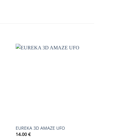
AJOUTER
À LA
LISTE DE
S
SOUHAITS
EUREKA 3D AMAZE UFO
ROULAPIK
14.00
€
26.00
€