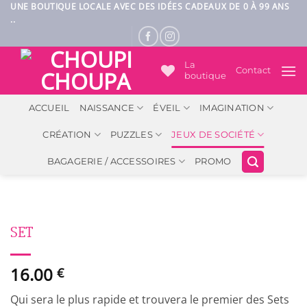
Passer
UNE BOUTIQUE LOCALE AVEC DES IDÉES CADEAUX DE 0 À 99 ANS
..
au
contenu
La
Contact
boutique
ACCUEIL
NAISSANCE
ÉVEIL
IMAGINATION
CRÉATION
PUZZLES
JEUX DE SOCIÉTÉ
BAGAGERIE / ACCESSOIRES
PROMO
SET
16.00
€
Qui sera le plus rapide et trouvera le premier des Sets