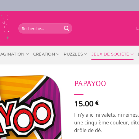
Recherche
L
pour :
MAGINATION
CRÉATION
PUZZLES
JEUX DE SOCIÉTÉ
PAPAYOO
15.00
€
Il n’y a ici ni valets, ni reines
une cinquième couleur, dit
drôle de dé.