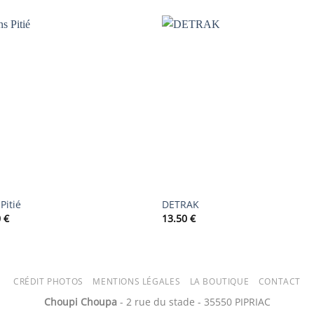
AJOUTER
AJOUTER
À LA
À LA
LISTE DE
LISTE DE
SOUHAITS
SOUHAIT
Pitié
DETRAK
0
€
13.50
€
CRÉDIT PHOTOS
MENTIONS LÉGALES
LA BOUTIQUE
CONTACT
Choupi Choupa
- 2 rue du stade - 35550 PIPRIAC