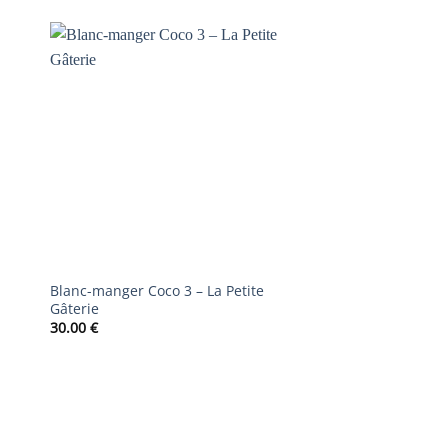
AJOUTER
À LA
LISTE DE
S
SOUHAITS
Blanc-manger Coco 3 – La Petite
SABOTEUR
Gâterie
16.00
€
30.00
€