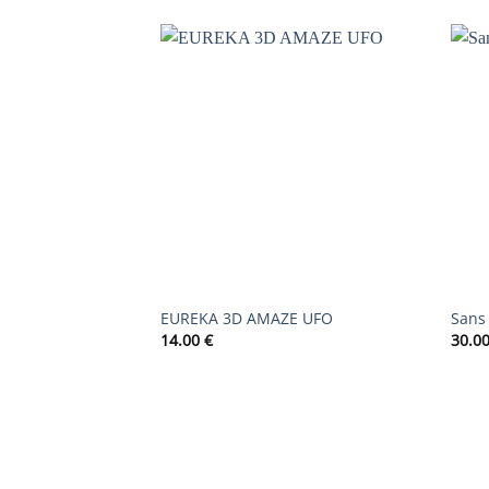
AJOUTER
À LA
LISTE DE
SOUHAITS
EUREKA 3D AMAZE UFO
Sans 
14.00
€
30.0