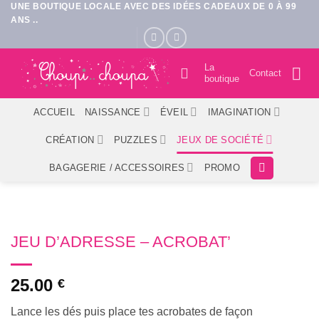
UNE BOUTIQUE LOCALE AVEC DES IDÉES CADEAUX DE 0 À 99
Passer
ANS ..
au
contenu
La
Contact
boutique
ACCUEIL
NAISSANCE
ÉVEIL
IMAGINATION
CRÉATION
PUZZLES
JEUX DE SOCIÉTÉ
BAGAGERIE / ACCESSOIRES
PROMO
JEU D’ADRESSE – ACROBAT’
25.00
€
Lance les dés puis place tes acrobates de façon