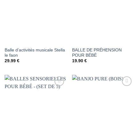
À LA
À LA
LISTE DE
LISTE DE
SOUHAITS
SOUHAITS
Balle d’activités musicale Stella
BALLE DE PRÉHENSION
le faon
POUR BÉBÉ
29.99
€
19.90
€
AJOUTER
AJOUTER
À LA
À LA
LISTE DE
LISTE DE
SOUHAITS
SOUHAITS