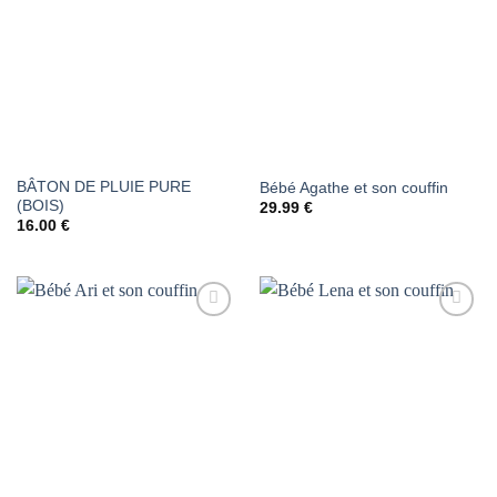
AJOUTER
AJOUTER
À LA
À LA
LISTE DE
LISTE DE
SOUHAITS
SOUHAITS
BÂTON DE PLUIE PURE
Bébé Agathe et son couffin
(BOIS)
29.99
€
16.00
€
AJOUTER
AJOUTER
À LA
À LA
LISTE DE
LISTE DE
SOUHAITS
SOUHAITS