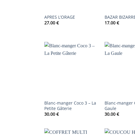
APRES L’ORAGE
BAZAR BIZARR
27.00
€
17.00
€
AJOUTER
À LA
LISTE DE
SOUHAITS
Blanc-manger Coco 3 – La
Blanc-manger C
Petite Gâterie
Gaule
30.00
€
30.00
€