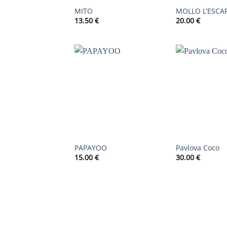
MITO
MOLLO L’ESCA
13.50
€
20.00
€
AJOUTER
À LA
LISTE DE
SOUHAITS
PAPAYOO
Pavlova Coco
15.00
€
30.00
€