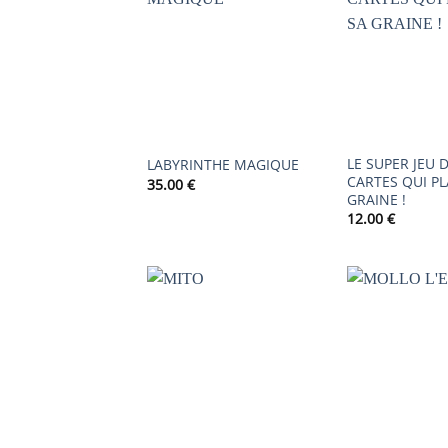
AJOUTER
À LA
LISTE DE
SOUHAITS
LE SUPER JEU D
LABYRINTHE MAGIQUE
CARTES QUI P
35.00
€
GRAINE !
12.00
€
AJOUTER
À LA
LISTE DE
SOUHAITS