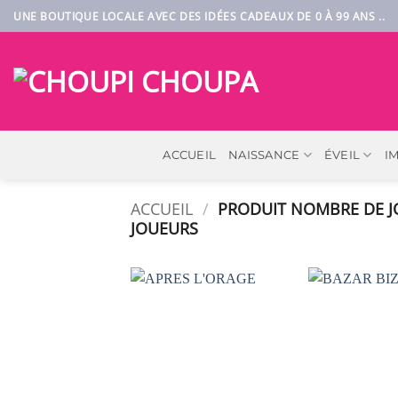
Passer
UNE BOUTIQUE LOCALE AVEC DES IDÉES CADEAUX DE 0 À 99 ANS ..
au
contenu
ACCUEIL
NAISSANCE
ÉVEIL
I
ACCUEIL
/
PRODUIT NOMBRE DE 
JOUEURS
AJOUTER
À LA
LISTE DE
SOUHAITS