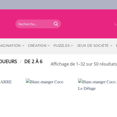
Recherche
L
pour :
MAGINATION
CRÉATION
PUZZLES
JEUX DE SOCIÉTÉ
JOUEURS
/
DE 2 À 6
Affichage de 1–32 sur 50 résultats
AJOUTER
AJOUTER
AJOUTER
À LA
À LA
À LA
LISTE DE
LISTE DE
LISTE DE
SOUHAITS
SOUHAITS
SOUHAIT