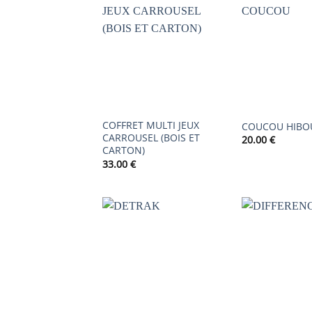
AJOUTER
À LA
LISTE DE
SOUHAITS
COFFRET MULTI JEUX
COUCOU HIBO
CARROUSEL (BOIS ET
20.00
€
CARTON)
33.00
€
AJOUTER
À LA
LISTE DE
SOUHAITS