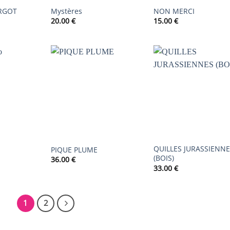
RGOT
Mystères
NON MERCI
20.00
€
15.00
€
AJOUTER
AJOUTER
AJOUTER
À LA
À LA
À LA
LISTE DE
LISTE DE
LISTE DE
SOUHAITS
SOUHAITS
SOUHAIT
QUILLES JURASSIENNE
PIQUE PLUME
(BOIS)
36.00
€
33.00
€
1
2