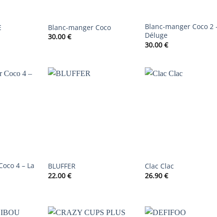
Blanc-manger Coco 2 
E
Blanc-manger Coco
Déluge
30.00
€
30.00
€
AJOUTER
AJOUTER
AJOUTER
À LA
À LA
À LA
LISTE DE
LISTE DE
LISTE DE
SOUHAITS
SOUHAITS
SOUHAIT
oco 4 – La
BLUFFER
Clac Clac
22.00
€
26.90
€