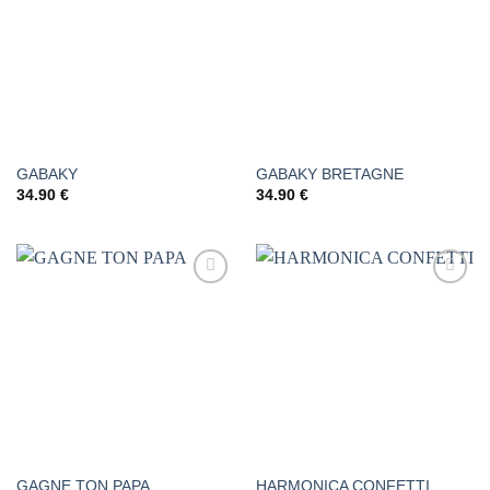
À LA
À LA
LISTE DE
LISTE DE
SOUHAITS
SOUHAITS
GABAKY
GABAKY BRETAGNE
34.90
€
34.90
€
AJOUTER
AJOUTER
À LA
À LA
LISTE DE
LISTE DE
SOUHAITS
SOUHAITS
GAGNE TON PAPA
HARMONICA CONFETTI