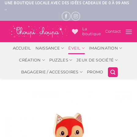
Passer
UNE BOUTIQUE LOCALE AVEC DES IDÉES CADEAUX DE 0 À 99 ANS
..
au
contenu
La
Contact
boutique
ACCUEIL
NAISSANCE
ÉVEIL
IMAGINATION
CRÉATION
PUZZLES
JEUX DE SOCIÉTÉ
BAGAGERIE / ACCESSOIRES
PROMO