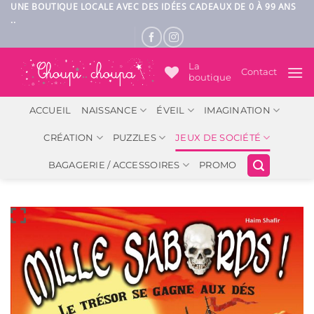
Passer
UNE BOUTIQUE LOCALE AVEC DES IDÉES CADEAUX DE 0 À 99 ANS
..
au
contenu
La
Contact
boutique
ACCUEIL
NAISSANCE
ÉVEIL
IMAGINATION
CRÉATION
PUZZLES
JEUX DE SOCIÉTÉ
BAGAGERIE / ACCESSOIRES
PROMO