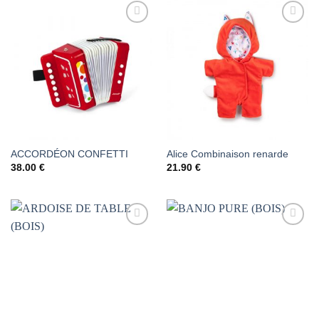
AJOUTER
AJOUTER
À LA
À LA
LISTE DE
LISTE DE
SOUHAITS
SOUHAITS
ACCORDÉON CONFETTI
Alice Combinaison renarde
38.00
€
21.90
€
AJOUTER
AJOUTER
À LA
À LA
LISTE DE
LISTE DE
SOUHAITS
SOUHAITS