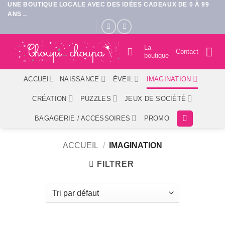
UNE BOUTIQUE LOCALE AVEC DES IDÉES CADEAUX DE 0 À 99
Passer
ANS ..
au
contenu
La
Contact
boutique
ACCUEIL
NAISSANCE
ÉVEIL
IMAGINATION
CRÉATION
PUZZLES
JEUX DE SOCIÉTÉ
BAGAGERIE / ACCESSOIRES
PROMO
ACCUEIL
/
IMAGINATION
FILTRER