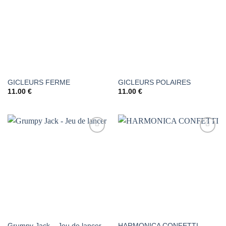
À LA
À LA
LISTE DE
LISTE DE
SOUHAITS
SOUHAITS
GICLEURS FERME
GICLEURS POLAIRES
11.00
€
11.00
€
AJOUTER
AJOUTER
À LA
À LA
LISTE DE
LISTE DE
SOUHAITS
SOUHAITS
Grumpy Jack – Jeu de lancer
HARMONICA CONFETTI