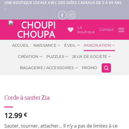
Passer
UNE BOUTIQUE LOCALE AVEC DES IDÉES CADEAUX DE 0 À 99 ANS
..
au
contenu
La
Contact
boutique
ACCUEIL
NAISSANCE
ÉVEIL
IMAGINATION
CRÉATION
PUZZLES
JEUX DE SOCIÉTÉ
BAGAGERIE / ACCESSOIRES
PROMO
Corde à sauter Zia
12.99
€
Sauter, tourner, attacher… Il n’y a pas de limites à ce