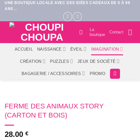
UNE BOUTIQUE LOCALE AVEC DES IDÉES CADEAUX DE 0 À 99
Passer
ANS ..
au
contenu
La
Contact
boutique
ACCUEIL
NAISSANCE
ÉVEIL
IMAGINATION
CRÉATION
PUZZLES
JEUX DE SOCIÉTÉ
BAGAGERIE / ACCESSOIRES
PROMO
FERME DES ANIMAUX STORY
(CARTON ET BOIS)
28.00
€