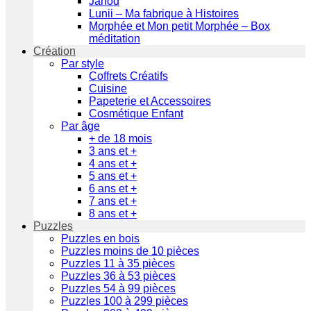
Janod
Lunii – Ma fabrique à Histoires
Morphée et Mon petit Morphée – Box
méditation
Création
Par style
Coffrets Créatifs
Cuisine
Papeterie et Accessoires
Cosmétique Enfant
Par âge
+ de 18 mois
3 ans et +
4 ans et +
5 ans et +
6 ans et +
7 ans et +
8 ans et +
Puzzles
Puzzles en bois
Puzzles moins de 10 pièces
Puzzles 11 à 35 pièces
Puzzles 36 à 53 pièces
Puzzles 54 à 99 pièces
Puzzles 100 à 299 pièces