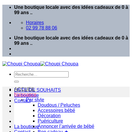
Passer
Une boutique locale avec des idées cadeaux de 0 à
au
99 ans ..
contenu
Horaires
02 99 78 88 06
Une boutique locale avec des idées cadeaux de 0 à
99 ans ..
Recherche
pour :
ACCUEIL
LISTE DE SOUHAITS
Naissance
La boutique
Par style
Contact
Doudous / Peluches
Accessoires bébé
Décoration
Puériculture
Annoncer l’arrivée de bébé
La boutique
Contact
Bon cadeau ★