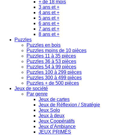
+ de 18 mois
3 ans et +
4 ans et +
5 ans et +
6 ans et +
7 ans et +
8 ans et +
Puzzles
Puzzles en bois
Puzzles moins de 10 pièces
Puzzles 11 à 35 pièces
Puzzles 36 à 53 pièces
Puzzles 54 à 99 pièces
Puzzles 100 à 299 pièces
Puzzles 300 à 499 pièces
Puzzles + de 500 pièces
Jeux de société
Par genre
Jeux de cartes
Jeux de Réflexion / Stratégie
Jeux Solo
Jeux à deux
Jeux Coopératifs
Jeux d’Ambiance
JEUX PRIMÉS