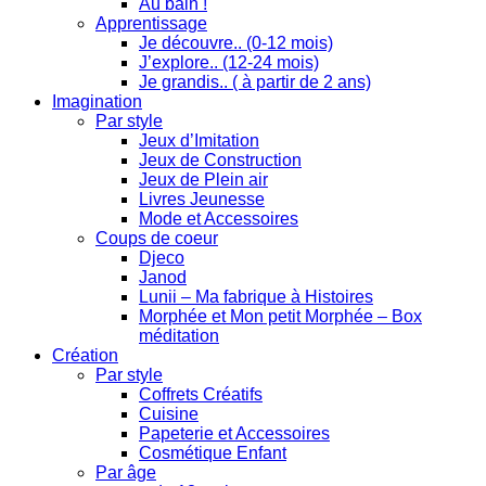
Au bain !
Apprentissage
Je découvre.. (0-12 mois)
J’explore.. (12-24 mois)
Je grandis.. ( à partir de 2 ans)
Imagination
Par style
Jeux d’Imitation
Jeux de Construction
Jeux de Plein air
Livres Jeunesse
Mode et Accessoires
Coups de coeur
Djeco
Janod
Lunii – Ma fabrique à Histoires
Morphée et Mon petit Morphée – Box
méditation
Création
Par style
Coffrets Créatifs
Cuisine
Papeterie et Accessoires
Cosmétique Enfant
Par âge