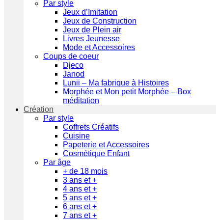
Par style
Jeux d’Imitation
Jeux de Construction
Jeux de Plein air
Livres Jeunesse
Mode et Accessoires
Coups de coeur
Djeco
Janod
Lunii – Ma fabrique à Histoires
Morphée et Mon petit Morphée – Box
méditation
Création
Par style
Coffrets Créatifs
Cuisine
Papeterie et Accessoires
Cosmétique Enfant
Par âge
+ de 18 mois
3 ans et +
4 ans et +
5 ans et +
6 ans et +
7 ans et +