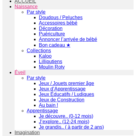
ACCUEIL
Naissance
Par style
Doudous / Peluches
Accessoires bébé
Décoration
Puériculture
Annoncer l’arrivée de bébé
Bon cadeau ★
Collections
Kaloo
Lilliputiens
Moulin Roty
Éveil
Par style
Jeux / Jouets premier âge
Jeux d’Apprentissage
Jeux Éducatifs / Ludiques
Jeux de Construction
Au bain !
Apprentissage
Je découvre.. (0-12 mois)
J’explore.. (12-24 mois)
Je grandis.. ( à partir de 2 ans)
Imagination