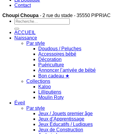
Contact
Choupi Choupa
- 2 rue du stade - 35550 PIPRIAC
Recherche
pour :
ACCUEIL
Naissance
Par style
Doudous / Peluches
Accessoires bébé
Décoration
Puériculture
Annoncer l’arrivée de bébé
Bon cadeau ★
Collections
Kaloo
Lilliputiens
Moulin Roty
Éveil
Par style
Jeux / Jouets premier âge
Jeux d’Apprentissage
Jeux Éducatifs / Ludiques
Jeux de Construction