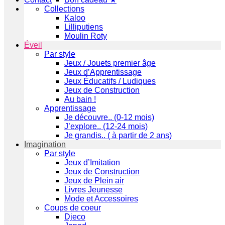
Collections
Kaloo
Lilliputiens
Moulin Roty
Éveil
Par style
Jeux / Jouets premier âge
Jeux d’Apprentissage
Jeux Éducatifs / Ludiques
Jeux de Construction
Au bain !
Apprentissage
Je découvre.. (0-12 mois)
J’explore.. (12-24 mois)
Je grandis.. ( à partir de 2 ans)
Imagination
Par style
Jeux d’Imitation
Jeux de Construction
Jeux de Plein air
Livres Jeunesse
Mode et Accessoires
Coups de coeur
Djeco