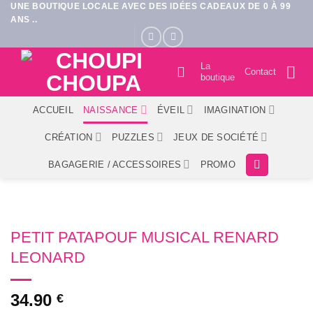
UNE BOUTIQUE LOCALE AVEC DES IDÉES CADEAUX DE 0 À 99
Passer
ANS ..
au
contenu
La
Contact
boutique
ACCUEIL
NAISSANCE
ÉVEIL
IMAGINATION
CRÉATION
PUZZLES
JEUX DE SOCIÉTÉ
BAGAGERIE / ACCESSOIRES
PROMO
PETIT PATAPOUF MUSICAL RENARD
LEONARD
34.90
€