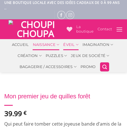
Passer
UNE BOUTIQUE LOCALE AVEC DES IDÉES CADEAUX DE 0 À 99 ANS
..
au
contenu
La
Contact
boutique
ACCUEIL
NAISSANCE
ÉVEIL
IMAGINATION
CRÉATION
PUZZLES
JEUX DE SOCIÉTÉ
BAGAGERIE / ACCESSOIRES
PROMO
Mon premier jeu de quilles forêt
39.99
€
Qui peut faire tomber cette joyeuse bande d’amis de la