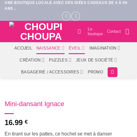
UNE BOUTIQUE LOCALE AVEC DES IDÉES CADEAUX DE 0 À 99
Passer
ANS ..
au
contenu
La
Contact
boutique
ACCUEIL
NAISSANCE
ÉVEIL
IMAGINATION
CRÉATION
PUZZLES
JEUX DE SOCIÉTÉ
BAGAGERIE / ACCESSOIRES
PROMO
Mini-dansant Ignace
16.99
€
En tirant sur les pattes, ce hochet se met à danser