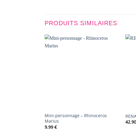
PRODUITS SIMILAIRES
AJOUTER
À LA
LISTE DE
SOUHAITS
Mini-personnage – Rhinoceros
RENA
Marius
42.9
9.99
€