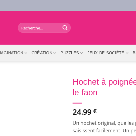
Recherche
pour :
MAGINATION
CRÉATION
PUZZLES
JEUX DE SOCIÉTÉ
B
Hochet à poignée
le faon
24.99
€
Un hochet original, que les
saisissent facilement. Un pe