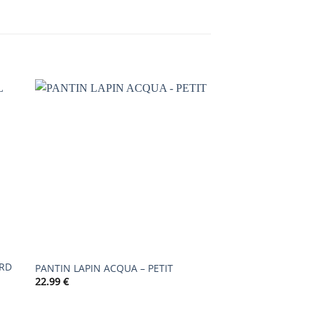
AJOUTER
À LA
LISTE DE
S
SOUHAITS
ARD
PANTIN LAPIN ACQUA – PETIT
PANTIN LAPIN BLE
22.99
€
25.99
€