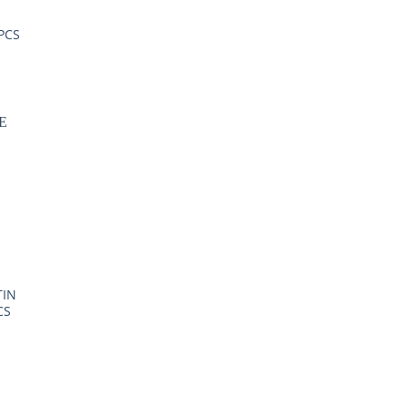
PCS
S
TIN
CS