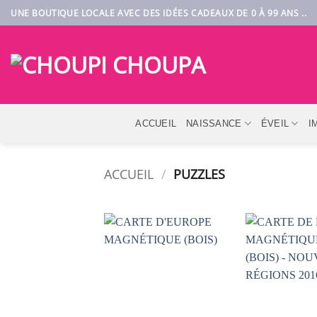
Passer
UNE BOUTIQUE LOCALE AVEC DES IDÉES CADEAUX DE 0 À 99 ANS ..
au
contenu
ACCUEIL
NAISSANCE
ÉVEIL
I
ACCUEIL
/
PUZZLES
AJOUTER
À LA
LISTE DE
SOUHAITS