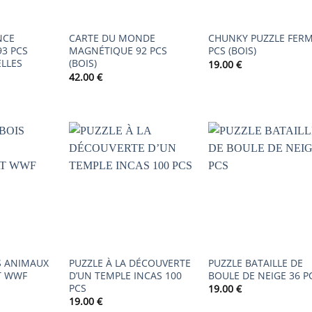
NCE
CARTE DU MONDE
CHUNKY PUZZLE FERM
3 PCS
MAGNÉTIQUE 92 PCS
PCS (BOIS)
ELLES
(BOIS)
19.00
€
42.00
€
AJOUTER
AJOUTER
AJOUTER
À LA
À LA
À LA
LISTE DE
LISTE DE
LISTE DE
SOUHAITS
SOUHAITS
SOUHAIT
S ANIMAUX
PUZZLE À LA DÉCOUVERTE
PUZZLE BATAILLE DE
T WWF
D’UN TEMPLE INCAS 100
BOULE DE NEIGE 36 P
PCS
19.00
€
19.00
€