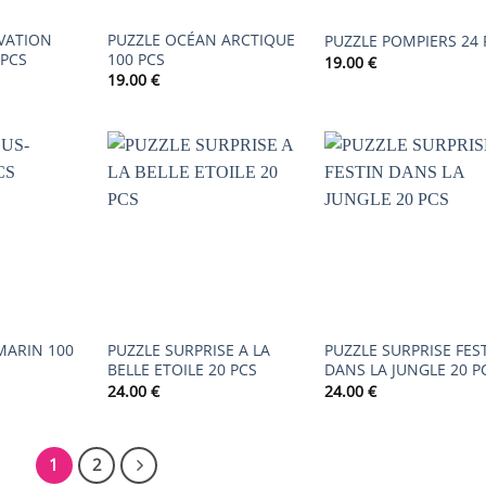
VATION
PUZZLE OCÉAN ARCTIQUE
PUZZLE POMPIERS 24 
 PCS
100 PCS
19.00
€
19.00
€
AJOUTER
AJOUTER
AJOUTER
À LA
À LA
À LA
LISTE DE
LISTE DE
LISTE DE
SOUHAITS
SOUHAITS
SOUHAIT
MARIN 100
PUZZLE SURPRISE A LA
PUZZLE SURPRISE FES
BELLE ETOILE 20 PCS
DANS LA JUNGLE 20 P
24.00
€
24.00
€
1
2