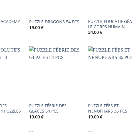
E ACADEMY
PUZZLE ÉDUCATIF GÉ
PUZZLE DRAGONS 54 PCS
LE CORPS HUMAIN
19.00
€
34.00
€
AJOUTER
AJOUTER
AJOUTER
À LA
À LA
À LA
LISTE DE
LISTE DE
LISTE DE
SOUHAITS
SOUHAITS
SOUHAIT
IFS
PUZZLE FÉERIE DES
PUZZLE FÉES ET
 4 PUZZLES
GLACES 54 PCS
NÉNUPHARS 36 PCS
19.00
€
19.00
€