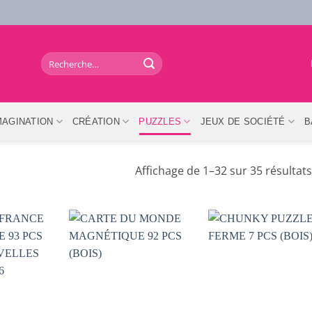
Recherche
pour :
MAGINATION
CRÉATION
PUZZLES
JEUX DE SOCIÉTÉ
B
Affichage de 1–32 sur 35 résultats
AJOUTER
AJOUTER
AJOUTER
À LA
À LA
À LA
LISTE DE
LISTE DE
LISTE DE
SOUHAITS
SOUHAITS
SOUHAIT