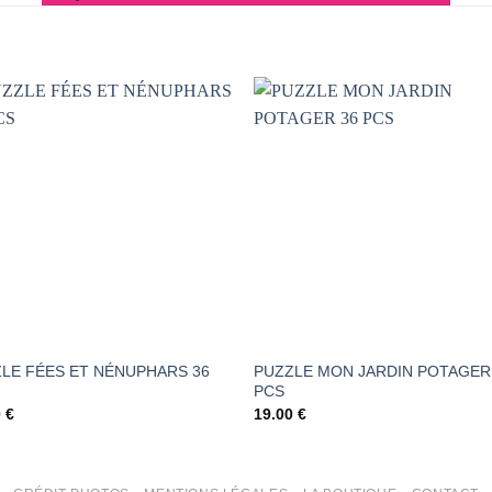
AJOUTER
AJOUTER
À LA
À LA
LISTE DE
LISTE DE
SOUHAITS
SOUHAIT
LE FÉES ET NÉNUPHARS 36
PUZZLE MON JARDIN POTAGER
PCS
0
€
19.00
€