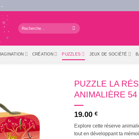
..
Recherche
pour :
MAGINATION
CRÉATION
PUZZLES
JEUX DE SOCIÉTÉ
B
PUZZLE LA RÉ
ANIMALIÈRE 54
19.00
€
Explore cette réserve animali
tout en développant ta mémoir