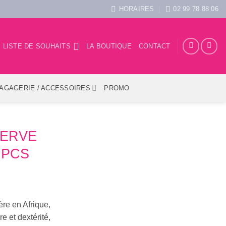
HORAIRES
02 99 78 88 06
LISTE DE SOUHAITS
LA BOUTIQUE
CONTACT
AGAGERIE / ACCESSOIRES
PROMO
SERVE
 PCS
ère en Afrique,
e et dextérité,