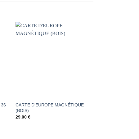
AJOUTER
À LA
LISTE DE
S
SOUHAITS
 36
CARTE D’EUROPE MAGNÉTIQUE
PUZZLE ÉDUCATIF
(BOIS)
CORPS HUMAIN
29.00
€
34.00
€