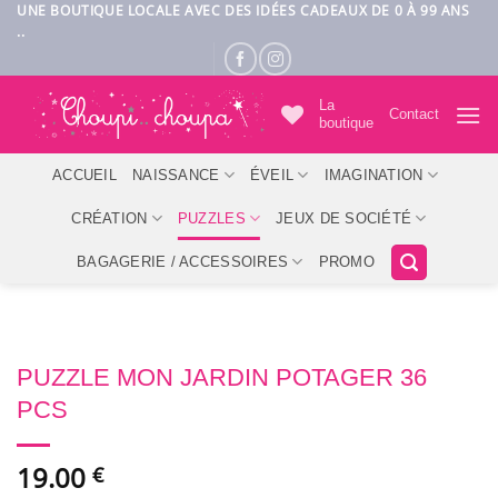
Passer
UNE BOUTIQUE LOCALE AVEC DES IDÉES CADEAUX DE 0 À 99 ANS
..
au
contenu
La
Contact
boutique
ACCUEIL
NAISSANCE
ÉVEIL
IMAGINATION
CRÉATION
PUZZLES
JEUX DE SOCIÉTÉ
BAGAGERIE / ACCESSOIRES
PROMO
PUZZLE MON JARDIN POTAGER 36
PCS
19.00
€