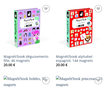
AJOUTER
AJOUTER
À LA
À LA
LISTE DE
LISTE DE
SOUHAITS
SOUHAITS
Magnéti’book déguisements
Magnéti’book alphabet
fille, 46 magnets
espagnol, 144 magnets
20.00
€
20.00
€
AJOUTER
AJOUTER
À LA
À LA
LISTE DE
LISTE DE
SOUHAITS
SOUHAITS