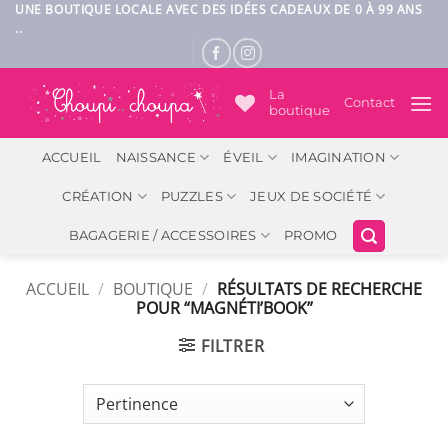
Passer
UNE BOUTIQUE LOCALE AVEC DES IDÉES CADEAUX DE 0 À 99 ANS
..
au
contenu
La
Contact
boutique
ACCUEIL
NAISSANCE
ÉVEIL
IMAGINATION
CRÉATION
PUZZLES
JEUX DE SOCIÉTÉ
BAGAGERIE / ACCESSOIRES
PROMO
ACCUEIL
/
BOUTIQUE
/
RÉSULTATS DE RECHERCHE
POUR “MAGNÉTI’BOOK”
FILTRER