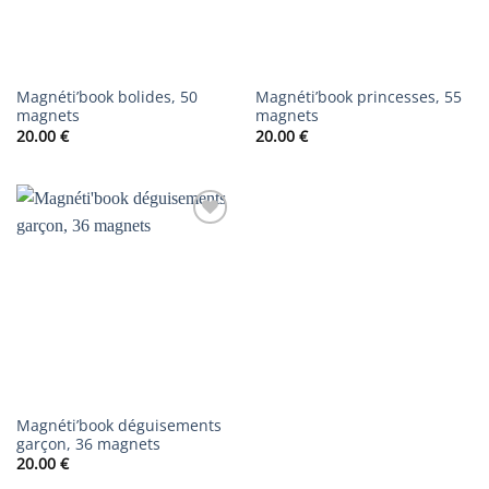
Magnéti’book bolides, 50
Magnéti’book princesses, 55
magnets
magnets
20.00
€
20.00
€
AJOUTER
À LA
LISTE DE
SOUHAITS
Magnéti’book déguisements
garçon, 36 magnets
20.00
€