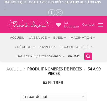
Passer
UNE BOUTIQUE LOCALE AVEC DES IDÉES CADEAUX DE 0 À 99 ANS
..
au
contenu
La
Contact
boutique
ACCUEIL
NAISSANCE
ÉVEIL
IMAGINATION
CRÉATION
PUZZLES
JEUX DE SOCIÉTÉ
BAGAGERIE / ACCESSOIRES
PROMO
ACCUEIL
/
PRODUIT NOMBRES DE PIÈCES
/
54 À 99
PIÈCES
FILTRER