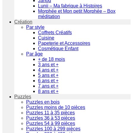
Janod
Lunii – Ma fabrique à Histoires
Morphée et Mon petit Morphée – Box
méditation
Création
Par style
Coffrets Créatifs
Cuisine
Papeterie et Accessoires
Cosmétique Enfant
Par âge
+ de 18 mois
3 ans et +
4 ans et +
5 ans et +
6 ans et +
7 ans et +
8 ans et +
Puzzles
Puzzles en bois
Puzzles moins de 10 pièces
Puzzles 11 à 35 pièces
Puzzles 36 à 53 pièces
Puzzles 54 à 99 pièces
Puzzles 100 à 299 pièces