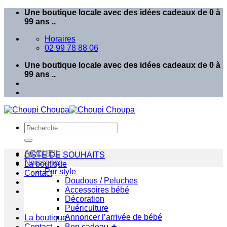
Passer
Une boutique locale avec des idées cadeaux de 0 à
au
99 ans ..
contenu
Horaires
02 99 78 88 06
Une boutique locale avec des idées cadeaux de 0 à
99 ans ..
Recherche
pour :
ACCUEIL
LISTE DE SOUHAITS
Naissance
La boutique
Par style
Contact
Doudous / Peluches
Accessoires bébé
Décoration
Puériculture
Annoncer l’arrivée de bébé
La boutique
Contact
Bon cadeau ★