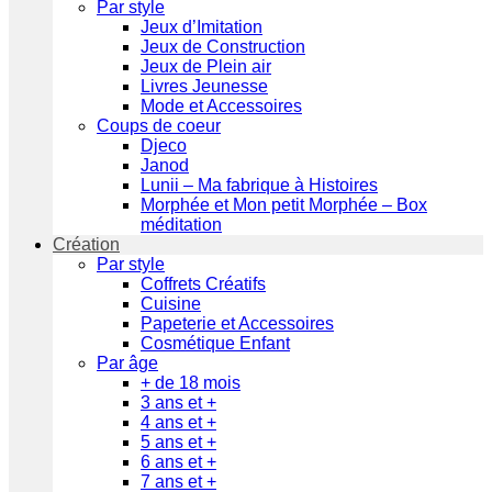
Par style
Jeux d’Imitation
Jeux de Construction
Jeux de Plein air
Livres Jeunesse
Mode et Accessoires
Coups de coeur
Djeco
Janod
Lunii – Ma fabrique à Histoires
Morphée et Mon petit Morphée – Box
méditation
Création
Par style
Coffrets Créatifs
Cuisine
Papeterie et Accessoires
Cosmétique Enfant
Par âge
+ de 18 mois
3 ans et +
4 ans et +
5 ans et +
6 ans et +
7 ans et +