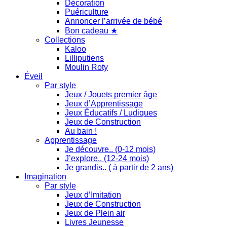
Décoration
Puériculture
Annoncer l’arrivée de bébé
Bon cadeau ★
Collections
Kaloo
Lilliputiens
Moulin Roty
Éveil
Par style
Jeux / Jouets premier âge
Jeux d’Apprentissage
Jeux Éducatifs / Ludiques
Jeux de Construction
Au bain !
Apprentissage
Je découvre.. (0-12 mois)
J’explore.. (12-24 mois)
Je grandis.. ( à partir de 2 ans)
Imagination
Par style
Jeux d’Imitation
Jeux de Construction
Jeux de Plein air
Livres Jeunesse