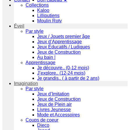
Collections
Kaloo
Lilliputiens
Moulin Roty
Éveil
Par style
Jeux / Jouets premier âge
Jeux d’Apprentissage
Jeux Éducatifs / Ludiques
Jeux de Construction
Au bain !
Apprentissage
Je découvre.. (0-12 mois)
J’explore.. (12-24 mois)
Je grandis.. ( à partir de 2 ans)
Imagination
Par style
Jeux d’Imitation
Jeux de Construction
Jeux de Plein air
Livres Jeunesse
Mode et Accessoires
Coups de coeur
Djeco