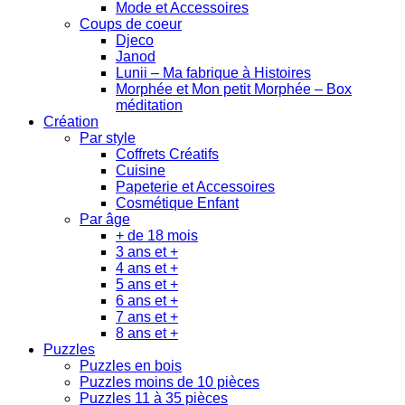
Mode et Accessoires
Coups de coeur
Djeco
Janod
Lunii – Ma fabrique à Histoires
Morphée et Mon petit Morphée – Box
méditation
Création
Par style
Coffrets Créatifs
Cuisine
Papeterie et Accessoires
Cosmétique Enfant
Par âge
+ de 18 mois
3 ans et +
4 ans et +
5 ans et +
6 ans et +
7 ans et +
8 ans et +
Puzzles
Puzzles en bois
Puzzles moins de 10 pièces
Puzzles 11 à 35 pièces