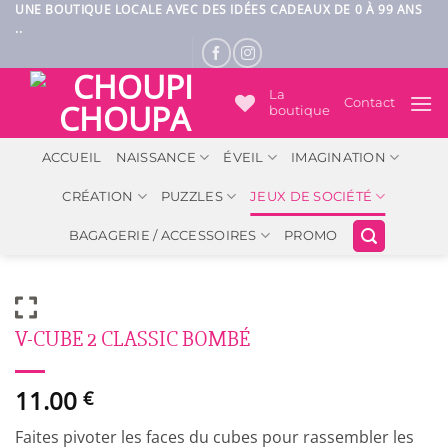
Passer
UNE BOUTIQUE LOCALE AVEC DES IDÉES CADEAUX DE 0 À 99 ANS
..
au
contenu
La
Contact
boutique
ACCUEIL
NAISSANCE
ÉVEIL
IMAGINATION
CRÉATION
PUZZLES
JEUX DE SOCIÉTÉ
BAGAGERIE / ACCESSOIRES
PROMO
V-CUBE 2 CLASSIC BOMBÉ
11.00
€
Faites pivoter les faces du cubes pour rassembler les