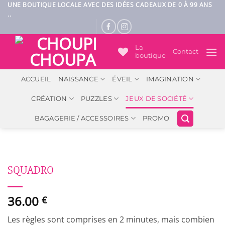
Passer
UNE BOUTIQUE LOCALE AVEC DES IDÉES CADEAUX DE 0 À 99 ANS
..
au
contenu
La
Contact
boutique
ACCUEIL
NAISSANCE
ÉVEIL
IMAGINATION
CRÉATION
PUZZLES
JEUX DE SOCIÉTÉ
BAGAGERIE / ACCESSOIRES
PROMO
SQUADRO
36.00
€
Les règles sont comprises en 2 minutes, mais combien