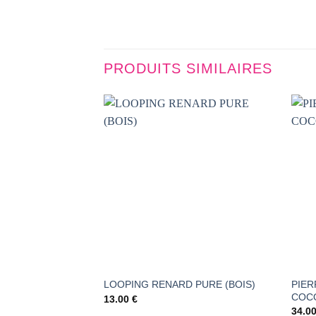
PRODUITS SIMILAIRES
AJOUTER
À LA
LISTE DE
SOUHAITS
PIER
LOOPING RENARD PURE (BOIS)
COCO
13.00
€
34.0