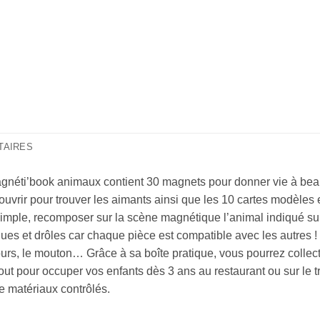
TAIRES
Magnéti’book animaux contient 30 magnets pour donner vie à be
de l’ouvrir pour trouver les aimants ainsi que les 10 cartes modèle
imple, recomposer sur la scène magnétique l’animal indiqué sur
es et drôles car chaque pièce est compatible avec les autres ! P
 l’ours, le mouton… Grâce à sa boîte pratique, vous pourrez colle
out pour occuper vos enfants dès 3 ans au restaurant ou sur le t
 matériaux contrôlés.