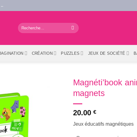
..
Recherche
pour :
MAGINATION
CRÉATION
PUZZLES
JEUX DE SOCIÉTÉ
B
Magnéti’book an
magnets
20.00
€
Jeux éducatifs magnétiques