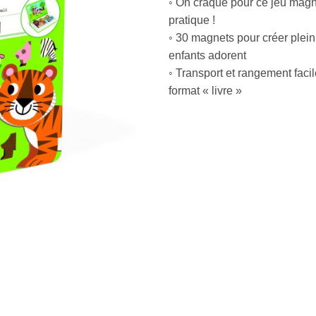
◦ On craque pour ce jeu mag
pratique !
◦ 30 magnets pour créer plein
enfants adorent
◦ Transport et rangement faci
format « livre »