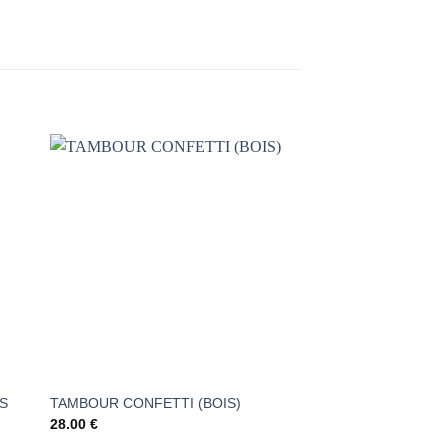
AJOUTER
À LA
LISTE DE
S
SOUHAITS
ÉS
CHENILLE À PROM
TAMBOUR CONFETTI (BOIS)
COCOON (BOIS)
28.00
€
23.00
€