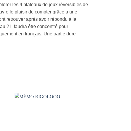
plorer les 4 plateaux de jeux réversibles de
ouvre le plaisir de compter grâce à une
ont retrouver après avoir répondu à la
eau ? Il faudra être concentré pour
niquement en français. Une partie dure
AJOUTER
À LA
LISTE DE
S
SOUHAITS