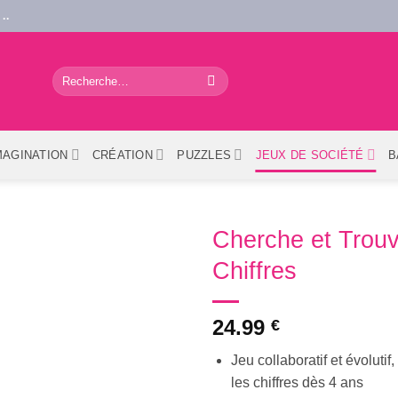
..
Recherche
pour :
MAGINATION
CRÉATION
PUZZLES
JEUX DE SOCIÉTÉ
B
Cherche et Trouv
Chiffres
24.99
€
Jeu collaboratif et évoluti
les chiffres dès 4 ans