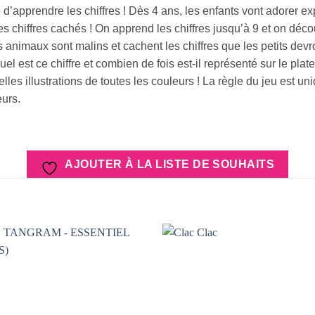
d’apprendre les chiffres ! Dès 4 ans, les enfants vont adorer ex
des chiffres cachés ! On apprend les chiffres jusqu’à 9 et on déc
 animaux sont malins et cachent les chiffres que les petits devr
l est ce chiffre et combien de fois est-il représenté sur le plat
les illustrations de toutes les couleurs ! La règle du jeu est u
eurs.
AJOUTER À LA LISTE DE SOUHAITS
AJOUTER
AJOUTER
À LA
À LA
LISTE DE
LISTE DE
SOUHAITS
SOUHAIT