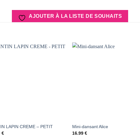
AJOUTER À LA LISTE DE SOUHAITS
AJOUTER
AJOUTER
À LA
À LA
LISTE DE
LISTE DE
SOUHAITS
SOUHAIT
IN LAPIN CREME – PETIT
Mini-dansant Alice
9
€
16.99
€