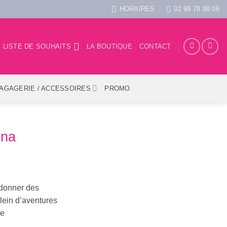
HORAIRES
02 99 78 88 06
LISTE DE SOUHAITS
LA BOUTIQUE
CONTACT
AGAGERIE / ACCESSOIRES
PROMO
ena
t donner des
plein d’aventures
re