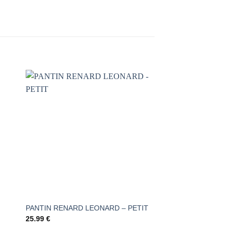
AJOUTER
À LA
LISTE DE
S
SOUHAITS
PANTIN RENARD LEONARD – PETIT
Mini-dansant Marius
25.99
€
16.99
€