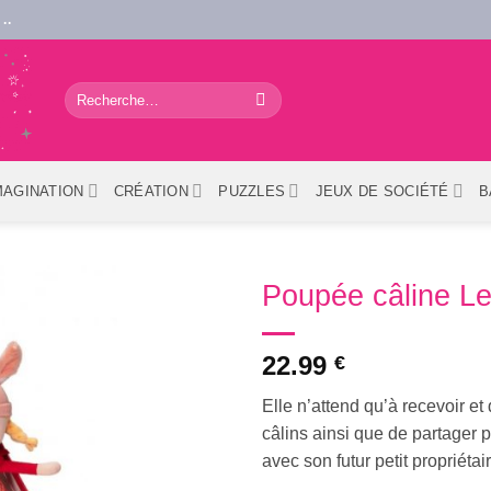
..
Recherche
pour :
MAGINATION
CRÉATION
PUZZLES
JEUX DE SOCIÉTÉ
B
Poupée câline L
22.99
€
Elle n’attend qu’à recevoir e
câlins ainsi que de partager 
avec son futur petit propriétai