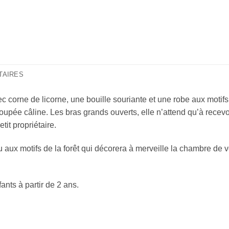
TAIRES
 corne de licorne, une bouille souriante et une robe aux motifs d
 poupée câline. Les bras grands ouverts, elle n’attend qu’à recev
tit propriétaire.
ux motifs de la forêt qui décorera à merveille la chambre de v
nts à partir de 2 ans.