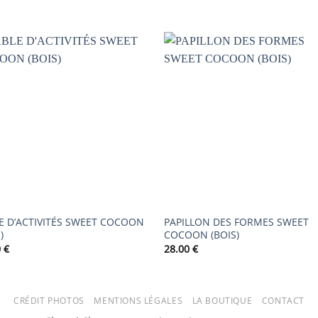
AJOUTER
AJOUTER
À LA
À LA
LISTE DE
LISTE DE
SOUHAITS
SOUHAIT
E D’ACTIVITÉS SWEET COCOON
PAPILLON DES FORMES SWEET
)
COCOON (BOIS)
0
€
28.00
€
CRÉDIT PHOTOS
MENTIONS LÉGALES
LA BOUTIQUE
CONTACT