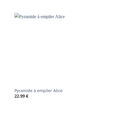
AJOUTER
À LA
LISTE DE
S
SOUHAITS
Pyramide à empiler Alice
Mini-dansant Alice
22.99
€
16.99
€