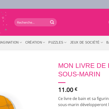
Recherche
pour :
MAGINATION
CRÉATION
PUZZLES
JEUX DE SOCIÉTÉ
B
MON LIVRE DE 
SOUS-MARIN
11.00
€
Ce livre de bain et sa figur
sous-marin développeront l