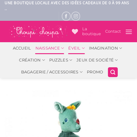
Passer
UNE BOUTIQUE LOCALE AVEC DES IDÉES CADEAUX DE 0 À 99 ANS
..
au
contenu
La
Contact
boutique
ACCUEIL
NAISSANCE
ÉVEIL
IMAGINATION
CRÉATION
PUZZLES
JEUX DE SOCIÉTÉ
BAGAGERIE / ACCESSOIRES
PROMO