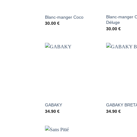
Blanc-manger C
Blanc-manger Coco
Déluge
30.00
€
30.00
€
AJOUTER
AJ
À LA
LISTE DE
LI
SOUHAITS
SO
GABAKY
GABAKY BRET
34.90
€
34.90
€