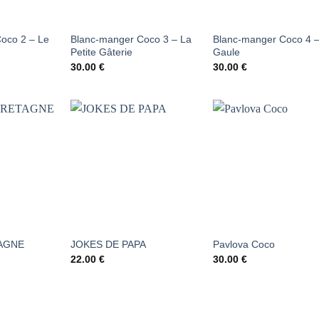
oco 2 – Le
Blanc-manger Coco 3 – La
Blanc-manger Coco 4 –
Petite Gâterie
Gaule
30.00
€
30.00
€
OUTER
AJOUTER
AJOUTER
À LA
À LA
À LA
STE DE
LISTE DE
LISTE DE
UHAITS
SOUHAITS
SOUHAITS
AGNE
JOKES DE PAPA
Pavlova Coco
22.00
€
30.00
€