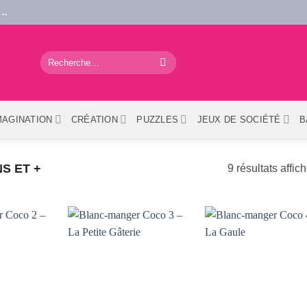
..
Recherche
pour :
MAGINATION
CRÉATION
PUZZLES
JEUX DE SOCIÉTÉ
B
S ET +
9 résultats affic
OUTER
AJOUTER
AJOUTER
À LA
À LA
À LA
STE DE
LISTE DE
LISTE DE
UHAITS
SOUHAITS
SOUHAITS