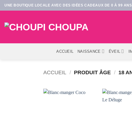
Passer
UNE BOUTIQUE LOCALE AVEC DES IDÉES CADEAUX DE 0 À 99 ANS 
au
contenu
ACCUEIL
NAISSANCE
ÉVEIL
I
ACCUEIL
/
PRODUIT ÂGE
/
18 AN
AJOUTER
AJ
À LA
LISTE DE
LI
SOUHAITS
SO