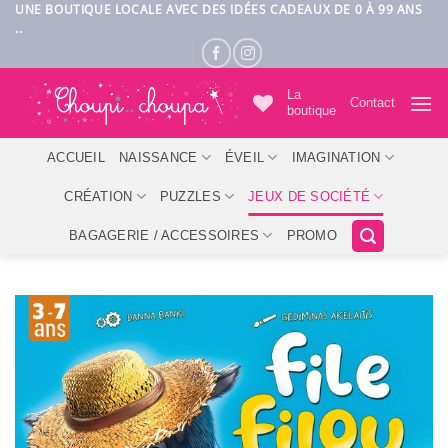
Passer
UNE BOUTIQUE LOCALE AVEC DES IDÉES CADEAUX DE 0 À 99 ANS
..
au
contenu
La
Contact
boutique
ACCUEIL
NAISSANCE
ÉVEIL
IMAGINATION
CRÉATION
PUZZLES
JEUX DE SOCIÉTÉ
BAGAGERIE / ACCESSOIRES
PROMO