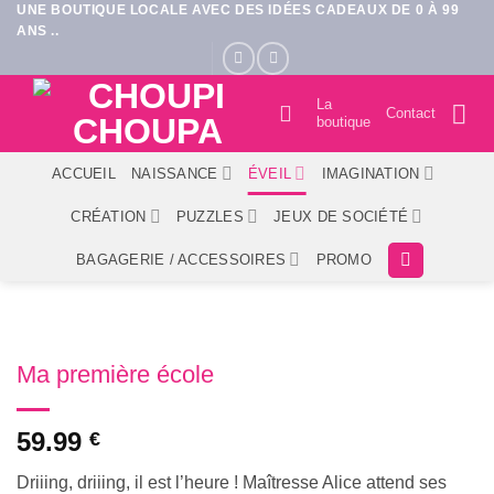
UNE BOUTIQUE LOCALE AVEC DES IDÉES CADEAUX DE 0 À 99
Passer
ANS ..
au
contenu
La
Contact
boutique
ACCUEIL
NAISSANCE
ÉVEIL
IMAGINATION
CRÉATION
PUZZLES
JEUX DE SOCIÉTÉ
BAGAGERIE / ACCESSOIRES
PROMO
Ma première école
59.99
€
Driiing, driiing, il est l’heure ! Maîtresse Alice attend ses