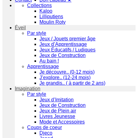
Collections
Kaloo
Lilliputiens
Moulin Roty
Éveil
Par style
Jeux / Jouets premier âge
Jeux d’Apprentissage
Jeux Éducatifs / Ludiques
Jeux de Construction
Au bain !
Apprentissage
Je découvre.. (0-12 mois)
J’explore.. (12-24 mois)
Je grandis.. ( à partir de 2 ans)
Imagination
Par style
Jeux d’Imitation
Jeux de Construction
Jeux de Plein air
Livres Jeunesse
Mode et Accessoires
Coups de coeur
Djeco