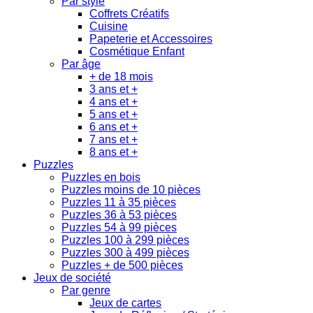
Par style
Coffrets Créatifs
Cuisine
Papeterie et Accessoires
Cosmétique Enfant
Par âge
+ de 18 mois
3 ans et +
4 ans et +
5 ans et +
6 ans et +
7 ans et +
8 ans et +
Puzzles
Puzzles en bois
Puzzles moins de 10 pièces
Puzzles 11 à 35 pièces
Puzzles 36 à 53 pièces
Puzzles 54 à 99 pièces
Puzzles 100 à 299 pièces
Puzzles 300 à 499 pièces
Puzzles + de 500 pièces
Jeux de société
Par genre
Jeux de cartes