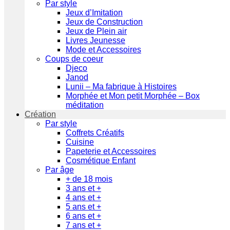
Par style
Jeux d’Imitation
Jeux de Construction
Jeux de Plein air
Livres Jeunesse
Mode et Accessoires
Coups de coeur
Djeco
Janod
Lunii – Ma fabrique à Histoires
Morphée et Mon petit Morphée – Box
méditation
Création
Par style
Coffrets Créatifs
Cuisine
Papeterie et Accessoires
Cosmétique Enfant
Par âge
+ de 18 mois
3 ans et +
4 ans et +
5 ans et +
6 ans et +
7 ans et +