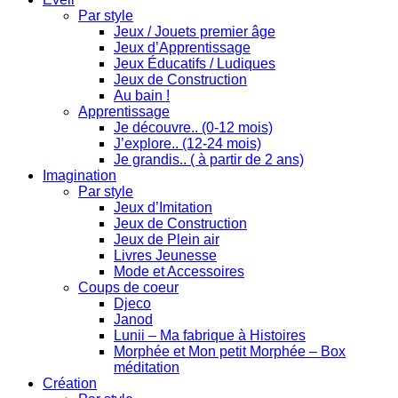
Par style
Jeux / Jouets premier âge
Jeux d’Apprentissage
Jeux Éducatifs / Ludiques
Jeux de Construction
Au bain !
Apprentissage
Je découvre.. (0-12 mois)
J’explore.. (12-24 mois)
Je grandis.. ( à partir de 2 ans)
Imagination
Par style
Jeux d’Imitation
Jeux de Construction
Jeux de Plein air
Livres Jeunesse
Mode et Accessoires
Coups de coeur
Djeco
Janod
Lunii – Ma fabrique à Histoires
Morphée et Mon petit Morphée – Box
méditation
Création