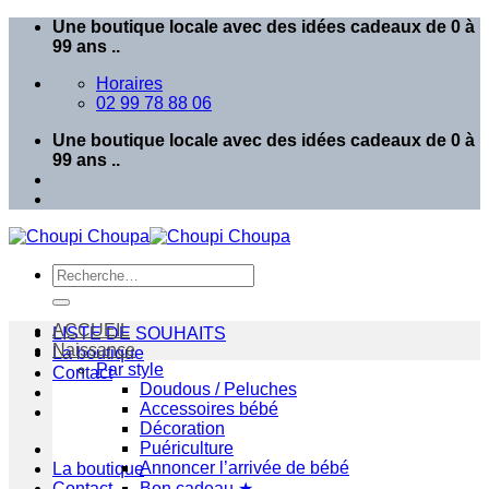
Passer
Une boutique locale avec des idées cadeaux de 0 à
au
99 ans ..
contenu
Horaires
02 99 78 88 06
Une boutique locale avec des idées cadeaux de 0 à
99 ans ..
Recherche
pour :
ACCUEIL
LISTE DE SOUHAITS
Naissance
La boutique
Par style
Contact
Doudous / Peluches
Accessoires bébé
Décoration
Puériculture
Annoncer l’arrivée de bébé
La boutique
Contact
Bon cadeau ★