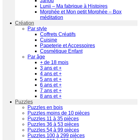
Janod
Lunii – Ma fabrique à Histoires
Morphée et Mon petit Morphée – Box
méditation
Création
Par style
Coffrets Créatifs
Cuisine
Papeterie et Accessoires
Cosmétique Enfant
Par âge
+ de 18 mois
3 ans et +
4 ans et +
5 ans et +
6 ans et +
7 ans et +
8 ans et +
Puzzles
Puzzles en bois
Puzzles moins de 10 pièces
Puzzles 11 à 35 pièces
Puzzles 36 à 53 pièces
Puzzles 54 à 99 pièces
Puzzles 100 à 299 pièces