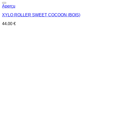
Ajouter à la liste de souhaits
Aperçu
XYLO ROLLER SWEET COCOON (BOIS)
44.00
€