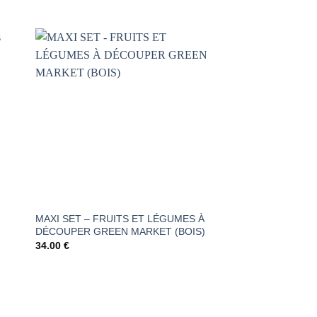
AJOUTER
À LA
LISTE DE
S
SOUHAITS
MAXI SET – FRUITS ET LÉGUMES À
Alice Combinaison r
DÉCOUPER GREEN MARKET (BOIS)
21.90
€
34.00
€