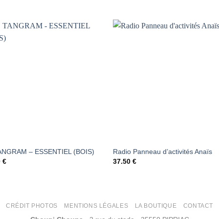
AJOUTER
AJOUTER
À LA
À LA
LISTE DE
LISTE DE
SOUHAITS
SOUHAIT
ANGRAM – ESSENTIEL (BOIS)
Radio Panneau d’activités Anaïs
0
€
37.50
€
CRÉDIT PHOTOS
MENTIONS LÉGALES
LA BOUTIQUE
CONTACT