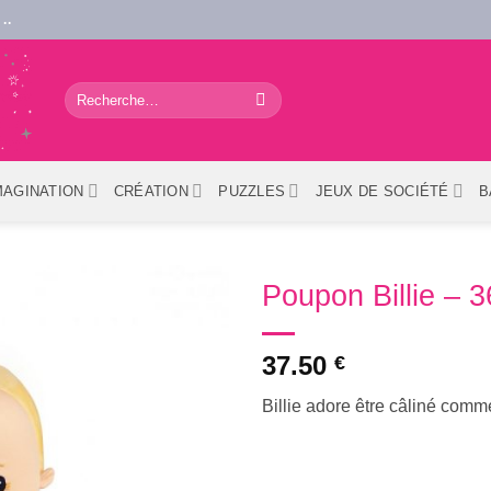
..
Recherche
pour :
MAGINATION
CRÉATION
PUZZLES
JEUX DE SOCIÉTÉ
B
Poupon Billie – 
37.50
€
Billie adore être câliné comm