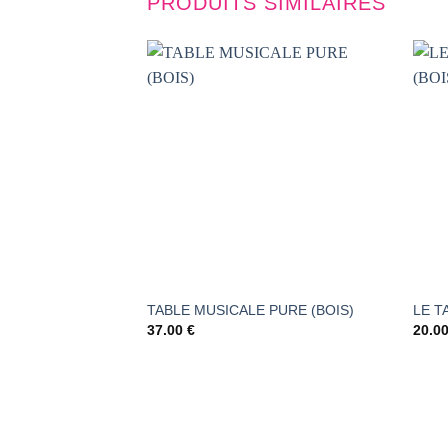
PRODUITS SIMILAIRES
AJOUTER
À LA
LISTE DE
SOUHAITS
TABLE MUSICALE PURE (BOIS)
LE T
37.00
€
20.0